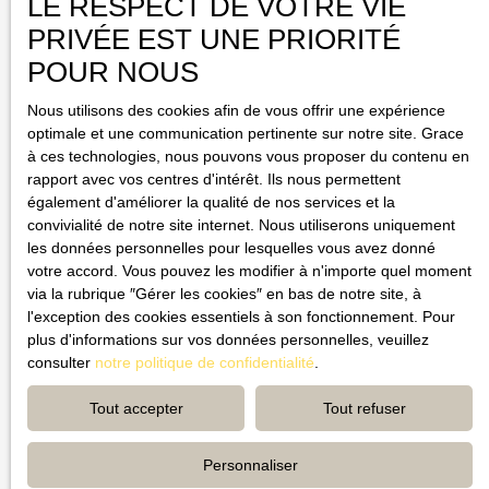
LE RESPECT DE VOTRE VIE
Préparez
votre avenir
immobilier
PRIVÉE EST UNE PRIORITÉ
POUR NOUS
Notre agence immobilière est là pour vous accompagner dans la vente
de votre maison, appartement ou villa. Notre équipe de spécialistes met
Nous utilisons des cookies afin de vous offrir une expérience
tout en œuvre pour faciliter la vente de votre bien. Afin de valoriser
optimale et une communication pertinente sur notre site. Grace
votre propriété et d'attirer l'attention des acheteurs potentiels, nous
à ces technologies, nous pouvons vous proposer du contenu en
utilisons
des technologies innovantes
. Citons notamment les
visites
rapport avec vos centres d'intérêt. Ils nous permettent
virtuelles
et
les photos en haute définition
. Ces outils permettent aux
également d'améliorer la qualité de nos services et la
acheteurs de découvrir votre logement en détail et de se projeter plus
convivialité de notre site internet. Nous utiliserons uniquement
facilement.
les données personnelles pour lesquelles vous avez donné
votre accord. Vous pouvez les modifier à n'importe quel moment
En outre,
CLS IMMO vous aide à
dénicher la perle rare pour vos
via la rubrique ″Gérer les cookies″ en bas de notre site, à
vacances
. Nous proposons une sélection soigneusement choisie de
l'exception des cookies essentiels à son fonctionnement. Pour
maisons, d'appartements et de villas de qualité. Notre équipe se
plus d'informations sur vos données personnelles, veuillez
consacre à trouver la location idéale pour votre séjour. Vous pouvez
consulter
notre politique de confidentialité
.
compter sur nous pour vous offrir un
service personnalisé
et un
accompagnement tout au long de votre expérience de location
Tout accepter
Tout refuser
saisonnière.
Personnaliser