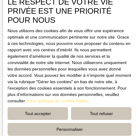
LE RESPECT DE VOTRE VIE
Préparez
votre avenir
immobilier
PRIVÉE EST UNE PRIORITÉ
POUR NOUS
Notre agence immobilière est là pour vous accompagner dans la vente
de votre maison, appartement ou villa. Notre équipe de spécialistes met
Nous utilisons des cookies afin de vous offrir une expérience
tout en œuvre pour faciliter la vente de votre bien. Afin de valoriser
optimale et une communication pertinente sur notre site. Grace
votre propriété et d'attirer l'attention des acheteurs potentiels, nous
à ces technologies, nous pouvons vous proposer du contenu en
utilisons
des technologies innovantes
. Citons notamment les
visites
rapport avec vos centres d'intérêt. Ils nous permettent
virtuelles
et
les photos en haute définition
. Ces outils permettent aux
également d'améliorer la qualité de nos services et la
acheteurs de découvrir votre logement en détail et de se projeter plus
convivialité de notre site internet. Nous utiliserons uniquement
facilement.
les données personnelles pour lesquelles vous avez donné
votre accord. Vous pouvez les modifier à n'importe quel moment
En outre,
CLS IMMO vous aide à
dénicher la perle rare pour vos
via la rubrique ″Gérer les cookies″ en bas de notre site, à
vacances
. Nous proposons une sélection soigneusement choisie de
l'exception des cookies essentiels à son fonctionnement. Pour
maisons, d'appartements et de villas de qualité. Notre équipe se
plus d'informations sur vos données personnelles, veuillez
consacre à trouver la location idéale pour votre séjour. Vous pouvez
consulter
notre politique de confidentialité
.
compter sur nous pour vous offrir un
service personnalisé
et un
accompagnement tout au long de votre expérience de location
Tout accepter
Tout refuser
saisonnière.
Personnaliser