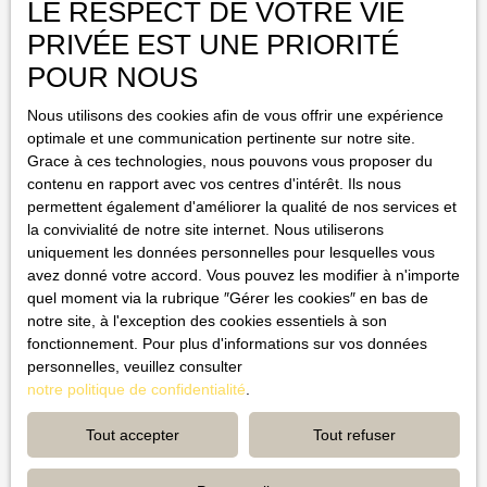
Type de bien
LE RESPECT DE VOTRE VIE
Restaurant, bar
PRIVÉE EST UNE PRIORITÉ
Activités
POUR NOUS
Nous utilisons des cookies afin de vous offrir une expérience
Localisation
Carcès (83570)
optimale et une communication pertinente sur notre site.
Grace à ces technologies, nous pouvons vous proposer du
Budget max (€)
contenu en rapport avec vos centres d'intérêt. Ils nous
permettent également d'améliorer la qualité de nos services et
la convivialité de notre site internet. Nous utiliserons
Surface min (m²)
uniquement les données personnelles pour lesquelles vous
avez donné votre accord. Vous pouvez les modifier à n'importe
J'accepte le traitement de mes données personnelles
quel moment via la rubrique ″Gérer les cookies″ en bas de
conformément au RGPD. Si vous ne souhaitez pas faire l'objet de
notre site, à l'exception des cookies essentiels à son
prospection commerciale par voie téléphonique, vous pouvez
fonctionnement. Pour plus d'informations sur vos données
vous inscrire gratuitement sur la liste d'opposition au démarchage
personnelles, veuillez consulter
téléphonique, prévu par l'article L223-1 du code de la
notre politique de confidentialité
.
consommation, sur le site Internet www.bloctel.gouv.fr ou par
courrier adressé à : Société Worldline, Service Bloctel, CS
Tout accepter
Tout refuser
61311, 41013 BLOIS CEDEX. Pour en savoir plus sur le
traitement de vos données personnelles, veuillez consulter notre