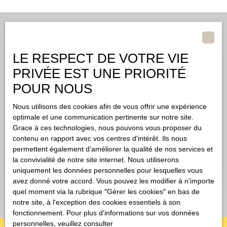
LE RESPECT DE VOTRE VIE
Estimez gratuitement votre bien
PRIVÉE EST UNE PRIORITÉ
avec
CLS IMMO
POUR NOUS
Nous utilisons des cookies afin de vous offrir une expérience
Obtenez une évaluation gratuite et précise de votre bien à
optimale et une communication pertinente sur notre site.
Brignoles ou alentours, en seulement deux minutes.
Grace à ces technologies, nous pouvons vous proposer du
contenu en rapport avec vos centres d'intérêt. Ils nous
permettent également d'améliorer la qualité de nos services et
Estimer mon bien
Adresse de votre bien
la convivialité de notre site internet. Nous utiliserons
uniquement les données personnelles pour lesquelles vous
avez donné votre accord. Vous pouvez les modifier à n'importe
quel moment via la rubrique ″Gérer les cookies″ en bas de
notre site, à l'exception des cookies essentiels à son
fonctionnement. Pour plus d'informations sur vos données
personnelles, veuillez consulter